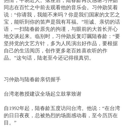
热情，平易近人。落座后，陆春龄再次感谢习仲勋
同志在百忙之中前去观看他的音乐会。习仲勋笑着
说：“你请我，我能不来吗？你是我们国家的文艺之
宝，能听到你的笛声是我有耳福。”坦诚、亲切的话
语，一扫陆春龄原先的拘谨，与眼前的大首长开心
地交谈起来。临别时，习仲勋反复叮嘱陆春龄：“要
坚持党的文艺方针，多为人民演出好作品，要根据
自己的生活阅历，创作更多老百姓喜欢听的作
品。”这句话，陆老至今还记得很真切。
习仲勋与陆春龄亲切握手
台湾老教授建议全场起立鼓掌致谢
自1992年起，陆春龄五度访问台湾。他说：“在台湾
的日日夜夜，总被热烈的场面感动着，至今历历在
目。”