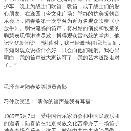
护车，晚上为战士们吹笛、教笛，成了战士们的贴
心朋友。在逸园（今文化广场）举办的抗美援朝音
乐会上，陆春龄第一次登台为近万名观众吹奏《小
放牛》。明快流畅的笛声，将村姑的俏皮和牧童的
聪慧表现得淋漓尽致，博得观众雷鸣般的掌声。他
记忆犹新地说：“谢幕时，我已经激动得泪流满面，
不知对观众说些什么好，只会向他们鞠躬。我心里
明白，我的笛声被大家认可了，我的艺术道路走对
了。”
毛泽东与陆春龄等演员合影
习仲勋笑道：“听你的笛声是我有耳福”
1985年5月7日，受中国音乐家协会和中国民族乐团
的邀请，陆春龄在北京民族文化宫举办了一场笛子
独奏专场音乐会。这天，时任中共中央政治局委