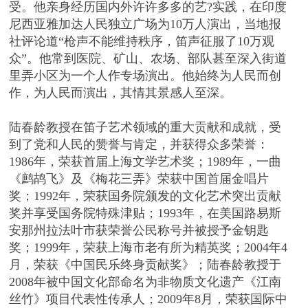
受。他亲身经历国内外许许多多的艺?实践，在印度
尼西亚雅加达人民独立广场为10万人演出，当地报
社评论道“枪声不能维持秩序，笛声征服了10万观
众”。他常到医院、矿山、农场、部队甚至深入街道
里弄小区为一个人作专场演出。他始终为人民而创
作，为人民而演出，其情其景感人至深。
陆春龄教授在笛子艺术领域的重大贡献和成就，受
到了党和人民的赞誉与肯定，并获得众多荣誉：
1986年，荣获首届上海文学艺术奖；1989年，一曲
《鹧鸪飞》及《梅花三弄》荣获中国首届金唱片
奖；1992年，荣获国务院颁发的文化艺术突出贡献
奖并享受国务院特殊津贴；1993年，在美国路易斯
安那州拉法叶市获荣誉公民称号并被授予金钥匙
奖；1999年，荣获上海市老有所为精英奖；2004年4
月，荣获《中国民乐终身贡献奖》；陆春龄教授于
2008年被中国文化部命名为非物质文化遗产《江南
丝竹》项目代表性传承人；2009年8月，荣获国际中