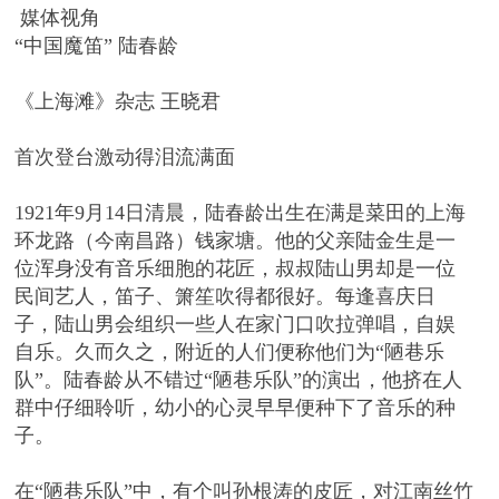
媒体视角
“中国魔笛” 陆春龄
《上海滩》杂志 王晓君
首次登台激动得泪流满面
1921年9月14日清晨，陆春龄出生在满是菜田的上海
环龙路（今南昌路）钱家塘。他的父亲陆金生是一
位浑身没有音乐细胞的花匠，叔叔陆山男却是一位
民间艺人，笛子、箫笙吹得都很好。每逢喜庆日
子，陆山男会组织一些人在家门口吹拉弹唱，自娱
自乐。久而久之，附近的人们便称他们为“陋巷乐
队”。陆春龄从不错过“陋巷乐队”的演出，他挤在人
群中仔细聆听，幼小的心灵早早便种下了音乐的种
子。
在“陋巷乐队”中，有个叫孙根涛的皮匠，对江南丝竹