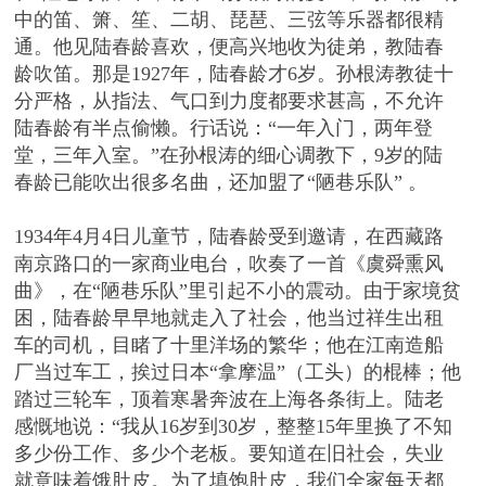
中的笛、箫、笙、二胡、琵琶、三弦等乐器都很精
通。他见陆春龄喜欢，便高兴地收为徒弟，教陆春
龄吹笛。那是1927年，陆春龄才6岁。孙根涛教徒十
分严格，从指法、气口到力度都要求甚高，不允许
陆春龄有半点偷懒。行话说：“一年入门，两年登
堂，三年入室。”在孙根涛的细心调教下，9岁的陆
春龄已能吹出很多名曲，还加盟了“陋巷乐队” 。
1934年4月4日儿童节，陆春龄受到邀请，在西藏路
南京路口的一家商业电台，吹奏了一首《虞舜熏风
曲》，在“陋巷乐队”里引起不小的震动。由于家境贫
困，陆春龄早早地就走入了社会，他当过祥生出租
车的司机，目睹了十里洋场的繁华；他在江南造船
厂当过车工，挨过日本“拿摩温”（工头）的棍棒；他
踏过三轮车，顶着寒暑奔波在上海各条街上。陆老
感慨地说：“我从16岁到30岁，整整15年里换了不知
多少份工作、多少个老板。要知道在旧社会，失业
就意味着饿肚皮。为了填饱肚皮，我们全家每天都