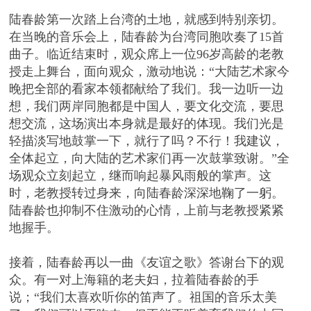
陆春龄第一次踏上台湾的土地，就感到特别亲切。
在当晚的音乐会上，陆春龄为台湾同胞吹奏了15首
曲子。临近结束时，观众席上一位96岁高龄的老教
授走上舞台，面向观众，激动地说：“大陆艺术家今
晚把全部的看家本领都献给了我们。我一边听一边
想，我们两岸同胞都是中国人，要文化交流，要思
想交流，这场演出本身就是最好的体现。我们光是
轻描淡写地鼓掌一下，就行了吗？不行！我建议，
全体起立，向大陆的艺术家们再一次鼓掌致谢。”全
场观众立刻起立，继而响起暴风雨般的掌声。这
时，老教授转过身来，向陆春龄深深地鞠了一躬。
陆春龄也抑制不住激动的心情，上前与老教授紧紧
地握手。
接着，陆春龄再以一曲《友谊之歌》答谢台下的观
众。有一对上海籍的老夫妇，拉着陆春龄的手
说；“我们太喜欢听你的笛声了。祖国的音乐太美