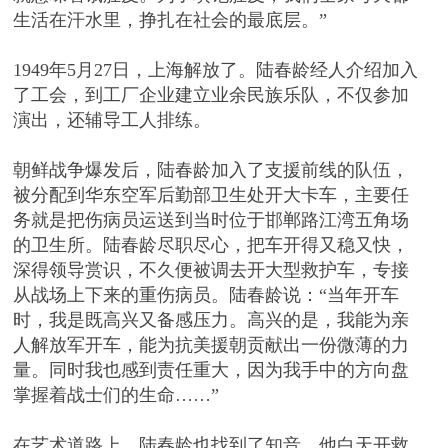
生活在汗水里，挣扎在社会的最底层。”
1949年5月27日，上海解放了。陆春龄经人介绍加入
了工会，到工厂企业建立业余民族乐队，不仅参加
演出，还辅导工人排练。
朝鲜战争爆发后，陆春龄加入了支援前线的队伍，
被分配到华东空军后勤部卫生处开大卡车，主要任
务就是把伤病员运送到当时位于邯郸路江湾五角场
的卫生所。陆春龄尽职尽心，把车开得又稳又快，
深得领导赏识，不久便被调去开大型救护车，专接
从战场上下来的重伤病员。陆春龄说：“当年开车
时，我是既高兴又备感压力。高兴的是，我能为亲
人解放军开车，能为抗美援朝贡献出一份微薄的力
量。同时我也感到责任重大，因为我手中的方向盘
掌握着战士们的生命……”
在艺术道路上，陆春龄也找到了知音。他白天开救