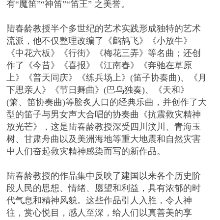
有“魔笛”“神笛”“笛王” 之美誉。
陆春龄教授半个多世纪的艺术实践形成独特的艺术
流派，他不仅整理改编了《鹧鸪飞》《小放牛》
《中花六板》《行街》《梅花三弄》等名曲；还创
作了《今昔》《喜报》《江南春》《奔驰在草原
上》《普天同庆》《练兵场上》(笛子协奏曲)、《月
下思亲人》《节日舞曲》(巴乌独奏)、《天和》
(箫、笛协奏曲)等脍炙人口的经典乐曲，并创作了大
型的笛子与男女声大合唱的协奏曲《抗震救灾精神
放光芒》，这是陆春龄教授深受四川汶川、青海玉
树、甘肃舟曲以及美洲海地等重大地震和自然灾害
中人们奋起救灾精神感染而写的新作品。
陆春龄教授的作品集中反映了建国以来各个历史阶
段人民的思想、情绪、愿望和利益，具有浓郁的时
代气息和精神风貌。这些作品引人入胜，令人神
往，赏心悦目，感人至深，给人们以真善美的享