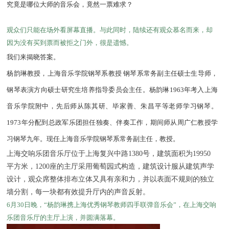
究竟是哪位大师的音乐会，竟然一票难求？
观众们只能在场外看屏幕直播。与此同时，陆续还有观众慕名而来，却
因为没有买到票而被拒之门外，很是遗憾。
我们来揭晓答案。
杨韵琳教授，上海音乐学院钢琴系教授 钢琴系常务副主任硕士生导师，
钢琴表演方向硕士研究生培养指导委员会主任。杨韵琳1963年考入上海
音乐学院附中，先后师从陈其研、毕家善、朱昌平等老师学习钢琴。
1973年分配到总政军乐团担任独奏、伴奏工作，期间师从周广仁教授学
习钢琴九年。现任上海音乐学院钢琴系常务副主任，教授。
上海交响乐团音乐厅位于上海复兴中路1380号，建筑面积为19950
平方米，1200座的主厅采用葡萄园式构造，建筑设计服从建筑声学
设计，观众席整体排布立体又具有亲和力，并以表面不规则的独立
墙分割，每一块都有效提升厅内的声音反射。
6
月30日晚，“杨韵琳携上海优秀钢琴教师四手联弹音乐会”，在上海交响
乐团音乐厅的主厅上演，并圆满落幕。