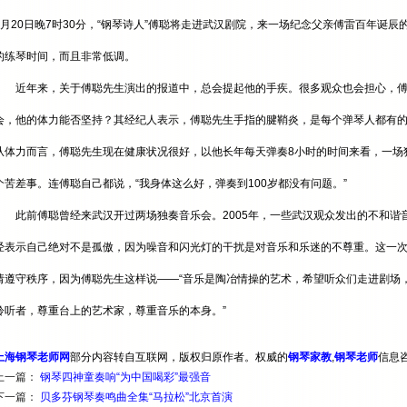
9月20日晚7时30分，“钢琴诗人”傅聪将走进武汉剧院，来一场纪念父亲傅雷百年诞
的练琴时间，而且非常低调。
近年来，关于傅聪先生演出的报道中，总会提起他的手疾。很多观众也会担心，傅聪
会，他的体力能否坚持？其经纪人表示，傅聪先生手指的腱鞘炎，是每个弹琴人都有
从体力而言，傅聪先生现在健康状况很好，以他长年每天弹奏8小时的时间来看，一场
个苦差事。连傅聪自己都说，“我身体这么好，弹奏到100岁都没有问题。”
此前傅聪曾经来武汉开过两场独奏音乐会。2005年，一些武汉观众发出的不和谐
经表示自己绝对不是孤傲，因为噪音和闪光灯的干扰是对音乐和乐迷的不尊重。这一
请遵守秩序，因为傅聪先生这样说——“音乐是陶冶情操的艺术，希望听众们走进剧场
聆听者，尊重台上的艺术家，尊重音乐的本身。”
上海钢琴老师网
部分内容转自互联网，版权归原作者。权威的
钢琴家教
,
钢琴老师
信息
上一篇：
钢琴四神童奏响“为中国喝彩”最强音
下一篇：
贝多芬钢琴奏鸣曲全集“马拉松”北京首演