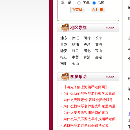
我 是：
学生
老师
地区导航
浦东
徐汇
闵行
长宁
普陀
杨浦
卢湾
黄浦
静安
虹口
闸北
宝山
松江
奉贤
青浦
嘉定
南汇
金山
学员帮助
·
【请先了解上海钢琴老师网】
·
为什么我们的钢琴老师教学质量高
·
为什么无理还价,客服会拒绝服务
·
为什么找钢琴老师要先和家里商量
·
为什么要多听客服给您的建议
·
为什么学员不要太早来找钢琴老师
·
从找钢琴老师谈到买钢琴定位