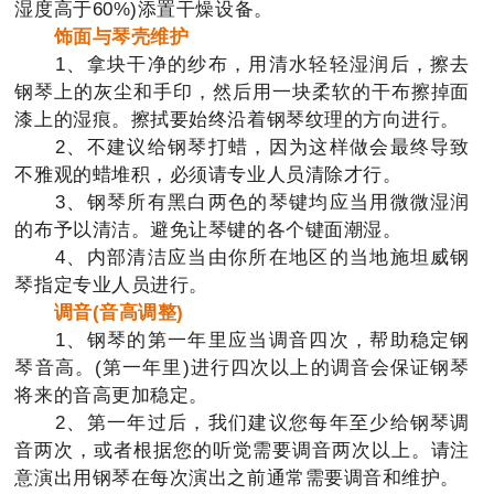
湿度高于60%)添置干燥设备。
饰面与琴壳维护
1、拿块干净的纱布，用清水轻轻湿润后，擦去
钢琴上的灰尘和手印，然后用一块柔软的干布擦掉面
漆上的湿痕。擦拭要始终沿着钢琴纹理的方向进行。
2、不建议给钢琴打蜡，因为这样做会最终导致
不雅观的蜡堆积，必须请专业人员清除才行。
3、钢琴所有黑白两色的琴键均应当用微微湿润
的布予以清洁。避免让琴键的各个键面潮湿。
4、内部清洁应当由你所在地区的当地施坦威钢
琴指定专业人员进行。
调音(音高调整)
1、钢琴的第一年里应当调音四次，帮助稳定钢
琴音高。(第一年里)进行四次以上的调音会保证钢琴
将来的音高更加稳定。
2、第一年过后，我们建议您每年至少给钢琴调
音两次，或者根据您的听觉需要调音两次以上。请注
意演出用钢琴在每次演出之前通常需要调音和维护。