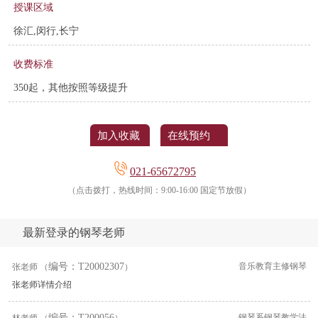
授课区域
徐汇,闵行,长宁
收费标准
350起，其他按照等级提升
加入收藏
在线预约
021-65672795
（点击拨打，热线时间：9:00-16:00 国定节放假）
最新登录的钢琴老师
编号：T20002307
音乐教育主修钢琴
张老师 （
）
张老师详情介绍
编号：T200056
钢琴系钢琴教学法