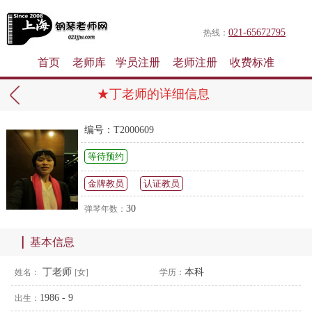
021-65672795
热线：
首页
老师库
学员注册
老师注册
收费标准
★丁老师的详细信息
编号：T2000609
等待预约
金牌教员
认证教员
30
弹琴年数：
基本信息
丁老师
本科
姓名：
[女]
学历：
1986 - 9
出生：