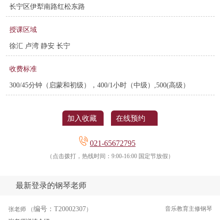
长宁区伊犁南路红松东路
授课区域
徐汇 卢湾 静安 长宁
收费标准
300/45分钟（启蒙和初级），400/1小时（中级）,500(高级）
加入收藏
在线预约
021-65672795
（点击拨打，热线时间：9:00-16:00 国定节放假）
最新登录的钢琴老师
编号：T20002307
音乐教育主修钢琴
张老师 （
）