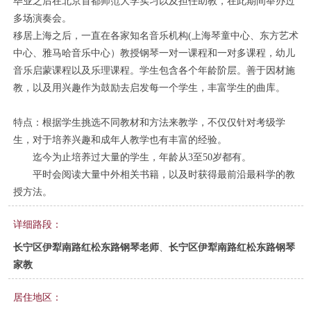
毕业之后在北京首都师范大学实习以及担任助教，在此期间举办过
多场演奏会。
移居上海之后，一直在各家知名音乐机构(上海琴童中心、东方艺术
中心、雅马哈音乐中心）教授钢琴一对⼀课程和一对多课程，幼儿
⾳乐启蒙课程以及乐理课程。学⽣包含各个年龄阶层。善于因材施
教，以及⽤兴趣作为⿎励去启发每⼀个学⽣，丰富学生的曲库。
特点：根据学生挑选不同教材和方法来教学，不仅仅针对考级学
生，对于培养兴趣和成年人教学也有丰富的经验。
迄今为止培养过大量的学生，年龄从3至50岁都有。
平时会阅读大量中外相关书籍，以及时获得最前沿最科学的教
授方法。
详细路段：
长宁区伊犁南路红松东路钢琴老师
、
长宁区伊犁南路红松东路钢琴
家教
居住地区：